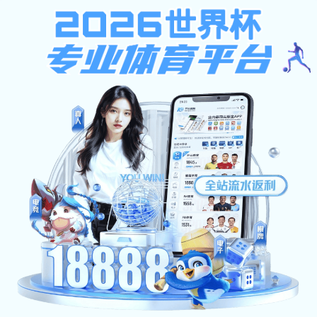
注册入口
全天更新 ·
九游ag论坛
赛
事实时同步
无论您身在何处，
九游ag论坛APP
为您带来高速、
高清、稳定的观赛体验。
下载客户端
网页端访问