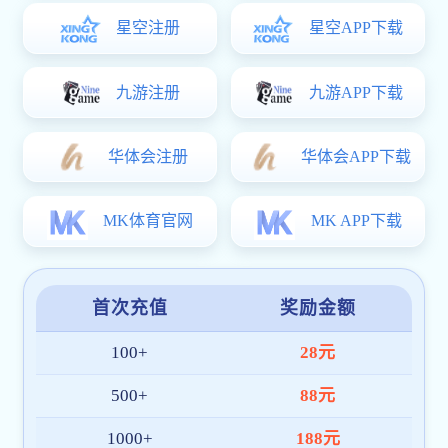
析为核心的数字生态平台，聚焦全球体育用户的实时信息与
多终端互动体验。平台以稳定技术架构和合规体系赢得市场
认可，深受九游体育·(JIUYOU SPORTS)官方网站用户喜爱。
技术驱动，性能优先
平台采用自研系统架构，持续优化加载速度与数据传
输流程，通过部署全球 CDN 加速节点，实现不同地
区高速访问与高并发下的稳定运行，全面提升用户操
作流畅度。