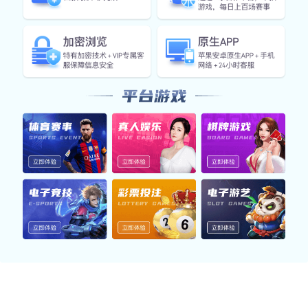
武什科维奇欲提交转会申请强行离开热刺引发关注
2026-07-26
46 次阅读
尼克斯拒绝交易迪文森林狼坚持要求维拉诺瓦四兄弟