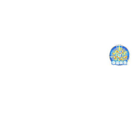
对手三分投射能力。这种针对性极强的防守策略，使
得对手很难找到轻松得分机会，从而进一步降低了比
赛竞争压力，提高胜率。
此外，新加入的一些年轻球员也为战术执行带来了新
鲜血液。他们不仅具备充沛体能，还展现出较强的篮
球智商。在教练组指导下，这些年轻人在场上不断尝
试新打法，为整个球队注入活力。这种良性的循环使
得火箭在技术层面有了质变，对各项数据都有明显提
升。
3、关键球员表现提升
要说火箭状态回暖的重要因素之一，那必然是一些关
键球员表现的大幅提升。例如，上赛季曾遭受批评的
明星后卫，如今已经逐渐找回巅峰状态。他不仅贡献