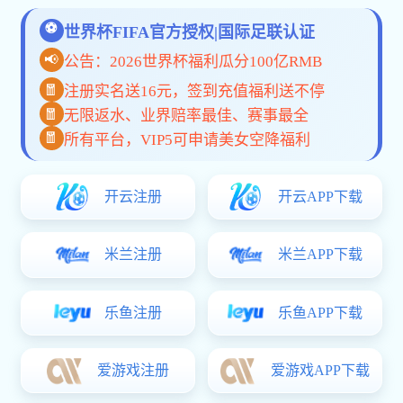
美媒体分析火箭状态回暖锁定湖人
目标力争主场优势