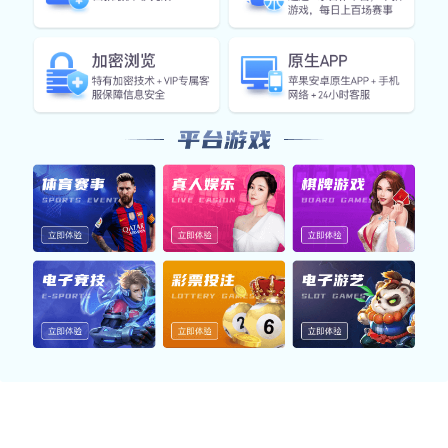
回暖的重要原因之一。面对失利时，不同于以往消极
情绪蔓延，如今全队上下更加团结一致，共同面对挑
战。这种积极向上的氛围不仅提升了士气，也让每位
球员在场上的表现更加投入。
2、战术变化与执行效果
为了适应不同对手的特点，火箭队在战术上进行了多
项创新。他们开始注重快速反击，通过高效的快攻来
增加得分机会。同时，在进攻端引入更多挡拆配合，
使得控卫与大前锋之间形成默契，从而提高进攻效
率。这样的变化有效地打乱了对手防线，为球队创造
出更多空位投篮机会。
除了进攻端的调整外，在防守策略上也做出了相应优
化。火箭开始强化外线防守，通过轮转和协防来限制