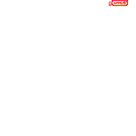
着共同目标努力时，整体竞技水平自然水涨船高。
4、锁定湖人目标与主场优势
随着常规赛接近尾声，各支球队开始争夺季后赛名
额，而火箭队则将重点放在湖人身上。作为西部传统
豪强，与湖人的交锋无疑是一场硬仗，因此提前制定
相应策略显得尤为重要。在此过程中，教练组针对湖
人的特点进行详细分析，以便制定最佳应对方案。
具体而言，在进攻端需要充分利用湖人的内线防守薄
弱环节，通过快速传导和精准投篮来撕裂其防线。同
时，加强三分线外投射，也是破解湖人防守的重要方
式。通过拉开空间，让内外结合，为冲击篮筐创造条
件。另外，对于湖人的明星球员，则需设立专门人员
进行盯防，以遏制其发挥潜力。