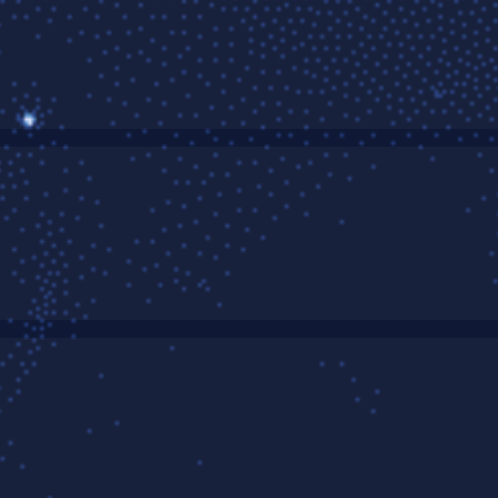
直播吧最佳阵容揭晓枪手四将巴黎三星
2026-07-01 20:38
42 次阅读
首页
/
体育资讯
直播吧最佳阵容揭晓，再次引发了球迷们的热烈讨论。本赛季的最佳
日耳曼则有三名球星上榜，其中包括备受瞩目的凯恩和亚马尔，以
映了各大球队在过去一赛季中的表现，也展示了足球界新老明星