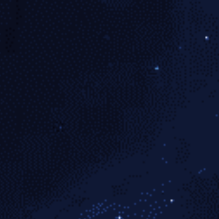
头角，通过自己的努
有可能成为未来数年
对于来自巴黎圣日耳
具威胁性。此外，他
着自己的价值，不论
B费同样不遑多让，
赛中，他总是能站出
肯定，也是激励他继
4、未来发
随着2025/26赛
逐渐取代老一辈明星
更多俱乐部开始重视