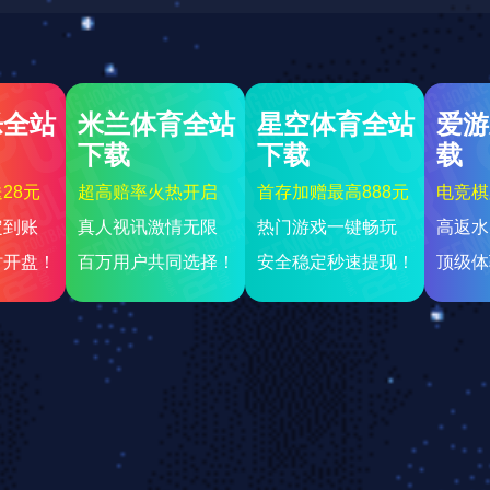
阵容进行深入分析，包括入选理由、球队表现、球员个人成就以
刻的视角。
由分析
容的入选理由可谓多种多样。首先，阿森纳作为英超的一支强队
们在各项赛事中的稳定表现，无疑为球队争夺冠军做出了重要贡
力，使得他们的三位球星也顺利上榜，这一切都源于他们在场上
顶级前锋，尽管身处热刺，但其转会传闻不断，这也使他成为众
大量进球，还为球队提供了关键助攻，这令他的实力愈加凸显。
仅负责进攻，还积极参与防守，展现出了全能型球员的特质。
场，他在比赛中所展现出的视野和创造力，使得他成为红魔不可或
自己也能适时插上打门，因此他的入选同样是情理之中。