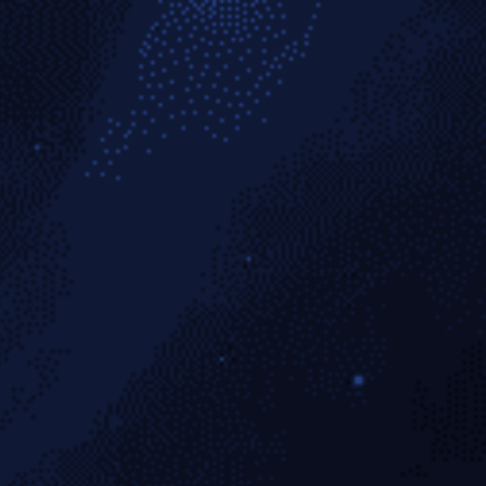
展，对运动员身体素质和技战术方面研究更加深入，各俱乐部越
动整个体育行业向更高水平迈进。其中，如何更好地运用这些先
迹。
看似无止境的发展潮流中，各国联赛之间也正在慢慢融合。当今
地区，此趋势预计将在未来几年持续升温。随着不同风格碰撞所
将更加引人注目。
26赛季直播吧最佳阵容揭晓，不仅彰显出各大顶级球队及其明星球
球发展的新趋向。从阿森纳到巴黎圣日耳曼，再到曼联，每个俱
瞩目的足球盛宴。
是新秀，都将在这片绿茵场上继续书写属于自己的传奇故事。我
秀运动员能够保持热情，为粉丝们带来更多感动与欢乐！