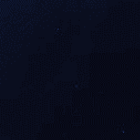
来越注重数据分析与科
进技术，将直接影响到
世界足球已不再只是局
产生的新火花，我们可
员在过去一年里的辛勤付
乐部都有其独特之处，
们期待见证更多精彩瞬