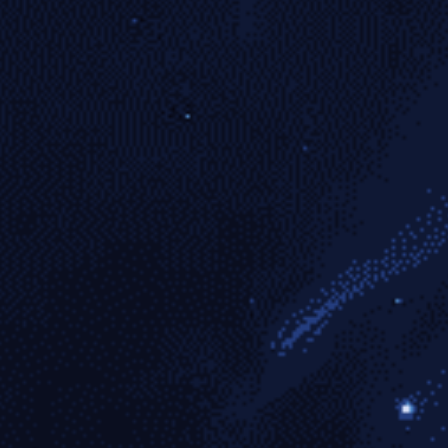
2、球队整
阿森纳本赛季整体表
势，同时教练组对于
选进入最佳阵容。
相较于阿森纳，巴黎
列。在法甲联赛及欧
发了所有球员的潜力
至于曼联，在经历了
回状态，不仅赢得不
最佳阵容的重要原因
3、球员个
每一位入选最佳阵容