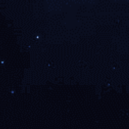
姆巴佩创历史连续七场为法国
杨瀚森在
队进球
末节发
2026-06-09
推荐
2026-05
推荐网站