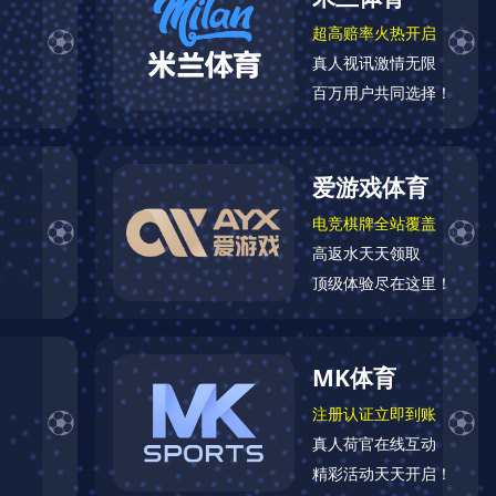
凯恩亚马尔B费入选
阵容中，阿森纳队有四名
及在曼联表现出色的B
交替的趋势。本文将从