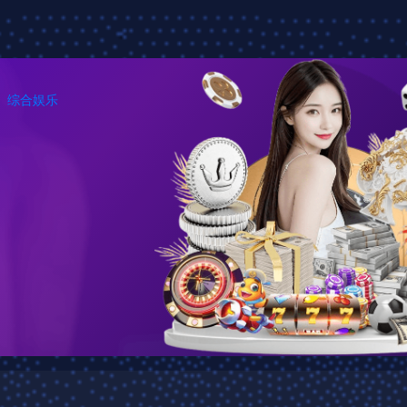
全天更新 ·
九游
无论您身在何处，
九游ag论
赛体验。
下载客户端
网页