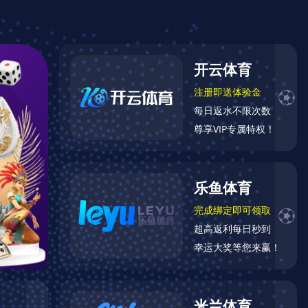
App
公司
体育
注册入口
简介
资讯
ag论坛
赛事实时同步
坛APP
为您带来高速、高清、稳定的观
端访问