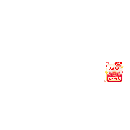
整体战术执行力。这种全面提升显然与他的存在密不
可分。
随着时间推移，越来越多的新生代球员受到他的激
励，他们渴望追随他的脚步，不断超越自我。这种良
性的循环使阿根廷足球人才辈出，为未来的发展奠定
坚实基础。
4、历史地位及遗产
毫无疑问，梅西已经成为足球历史上的一个传奇人
物，在多个层面上重新定义了这项运动。从小俱乐部
到国家队，再到各类荣誉奖项，他所取得的一切都是
其他任何运动员无法比拟的。尤其是在世界杯这个最
高舞台上的表现，更加巩固了他作为传奇球员的位
置。