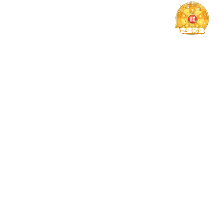
训练和比赛中的行动。通过不断努力与坚持，梅西向
所有人证明了什么是真正的竞技精神，这种感染力无
疑提升了整个球队士气。
3、对球队影响深远
众所周知，一名优秀球员对于球队的重要性不可小
觑，而梅西正是那种能够改变一支球队命运的人。他
在阿根廷国家队中的存在，使得其他球员能够充分发
挥自己的优势。当他们知道有这样一位顶级前锋时，
他们会自信十足，全力以赴去拼搏。
每当进入关键赛事阶段，无论是预选赛还是决赛，有
了梅西这样的核心人物，整个球队都显得更加成熟和
稳重。他带动的不仅仅是进攻端，还有防守端，以及