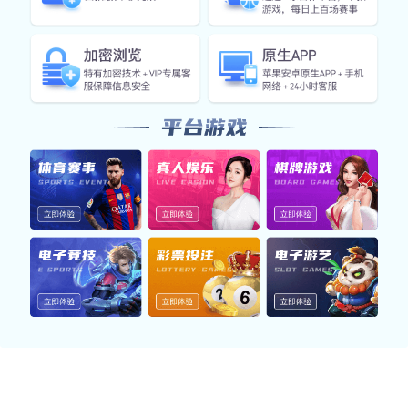
他成为团队不可或缺的一部分。
2、精神领袖角色
在阿根廷国家队中，梅西不仅是一名优秀的球员，更
是球队的重要精神领袖。他始终以饱满的热情投入每
一场比赛，以身作则鼓舞着队友。在关键时刻，他往
往能够挺身而出，为球队提供支持和动力，让大家团
结一致，共同朝着胜利努力。
特别是在面临压力时，梅西常常能够保持冷静，并做
出正确决策。他这种稳定性使得年轻球员感到安心，
同时也增强了全队信心。此外，作为一位经验丰富的
大赛老将，他在团队建设和心理调节方面发挥了重要
作用，让年轻队员更快适应大赛氛围。
他的领导风格并不单纯依赖语言，而更多体现在日常