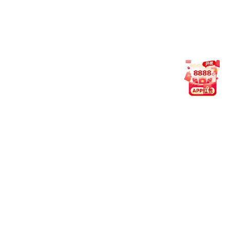
外，加强年轻人与老将之间的信息交流与合作，将进
一步提高整体竞技水平，使球队形成更完善、更具攻
击性的体系。
不过，无论如何变化，只要把握住自身特色，不盲目
追赶潮流，就可以使得这个充满潜力的团队实现突
破。因此，在接下来的备战过程中，有必要加强针对
不同对手特点设计专属战术，以确保能在关键时刻拿
下胜利，并最终实现夺冠梦想。
4、未来展望：潜力无限
展望未来，我们看到英格兰国家队拥有极大的发展潜
力。在青训体系日益成熟，以及国内联赛水平不断提
高的大背景下，新一代年轻球员正在迅速成长。同
时，各类国际赛事经验也让这些年轻人积累了不少实