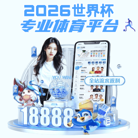
注册入口
全天更新 ·
九游ag论坛
赛
事实时同步
无论您身在何处，
九游ag论坛APP
为您带来高速、
高清、稳定的观赛体验。
下载客户端
网页端访问