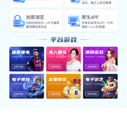
他们之间必须形成良好的默契配合。只有当这些核心
球员发挥出色时，整个球队才能发挥出最佳水平，实
现夺冠目标。
此外，年轻球员如萨卡、菲尔·福登等人的崛起，也为
英格兰队注入了新的活力。这些年轻人的创新思维和
不怕失败的精神，可以激励全队朝着更高目标努力，
从而形成强大的集体凝聚力。因此，这些核心球员不
仅是在场上的表现，更是团队精神和士气建设中的重
要角色。
2、芭蕾训练的独特价值
费迪南德特别提到芭蕾训练对足球运动员体能和技术
素养的推动作用，这是一个相对新颖的话题。虽然许
多人可能会觉得芭蕾与足球没有直接关系，但实际