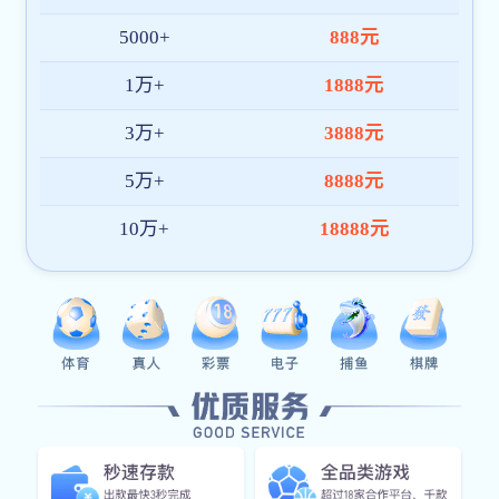
所提及的重要性，以及如何为即将到来的赛事做好准
备。
1、凯恩等核心球员的重要性
哈里·凯恩作为英格兰国家队的主要攻击手，其进攻能
力和领导气质无疑是球队取得佳绩的重要保障。作为
一名顶尖前锋，他不仅具备出色的射门技巧，还能很
好地参与到球队整体战术中，为队友创造机会。在过
去的大赛中，他多次凭借个人能力帮助球队取得胜
利，因此他的状态直接关系到英格兰队在比赛中的竞
争力。
除了凯恩外，还有其他一些关键球员同样不可忽视。
例如，中场组织者能够有效连接防守与进攻，为前锋
提供支持，而后防线上的领军人物则负责稳固防守，