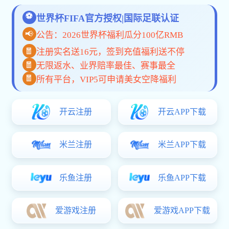
费迪南德：英格兰夺冠需依靠凯恩
等球员芭蕾训练虽难但助益明显