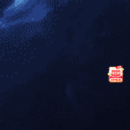
交流。他希望每个人都
与包容，从而重新找回
这些活动，不仅拉近了
念。
须紧跟时代潮流，不断
开放态度去接受新事
入新的活力。只有这
。