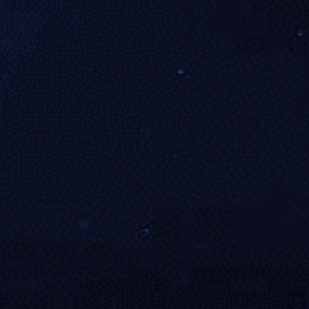
#3
#
球队为科内利亚市带
穆西亚拉强调德国队实力强劲
有望在
-16
推荐
2026-06-18
推荐