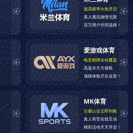
同旅程
历的信任与成就之旅。
他如何引领球队走向辉
景。通过这些维度，我