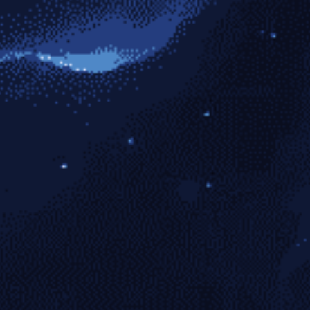
最后，加斯佩里尼强
中，都要维护这份珍
总结：
综上所述，加斯佩里
联系的理解。从建立
筑了他自己的执教哲
这样的旅程虽然充满
努力下，他们会继续书
贡献更多精彩瞬间。