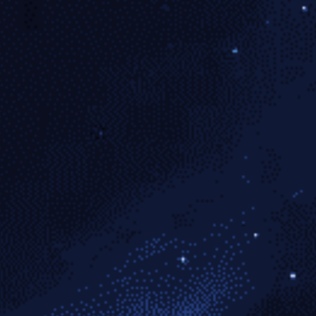
当遭遇连败时，加斯
能敞开心扉，把心中
了斗志。
面对逆境时，加斯佩
队友间距离，也让大家
4、展望未
展望未来，加斯佩里
创新。在现代足球快
物，这样才能确保俱
此外，他还非常关注
样，才能确保长期稳