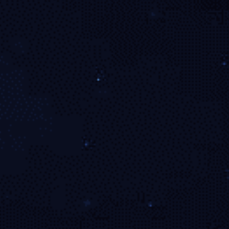
下一篇：
费迪南德：英格兰夺冠需依靠凯恩等
4
杰拉德对阿诺德未入英格兰
35人名单
2026-05-29
推荐