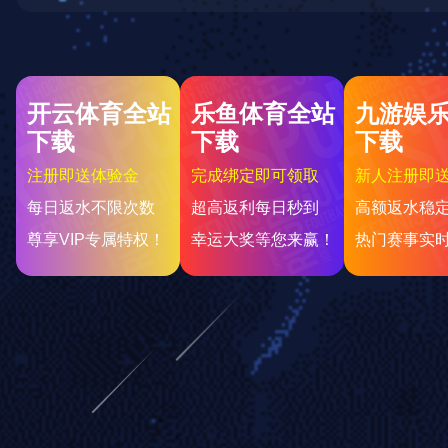
们不仅能够更加深入
性。这段回顾不仅是
1、建立信
在加斯佩里尼执教初
过建立深厚的信任关
们逐渐放下心理负担
加斯佩里尼常常利用
员们对战术安排的理
此外，加斯佩里尼还
成长空间，使整个团
2、辉煌成
随着时间的推移，加