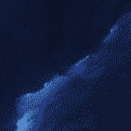
联赛中，他们多次闯入
们成功打破了诸多限
懈精神的一次全面肯
速作出反应，及时调整
面，实现看似不可能完
病潮或士气低落等问
们相互扶持，共同面对