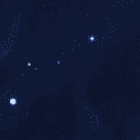
那份扎实的基础以及团队间无形却又坚固的信任。特别是在国内
开激烈竞争。
佩里尼也为球队带来了新的契机，通过精妙绝伦的战术安排，他
露头角。这些成就不仅仅是胜利本身，更是对团队努力及坚持不
佩里尼对于细节把控和临场调整能力。他总能够根据比赛进程迅
取最佳结果。正是这种敏锐性，使得球队在关键时刻屡屡逆转局
的团结力量
顺风。在某些特殊时期，加斯佩里尼也遭遇过艰难时刻，比如伤
他的领导能力，但同时也让他的团队变得愈发团结。他鼓励球员
了他们克服艰难境地的重要动力。