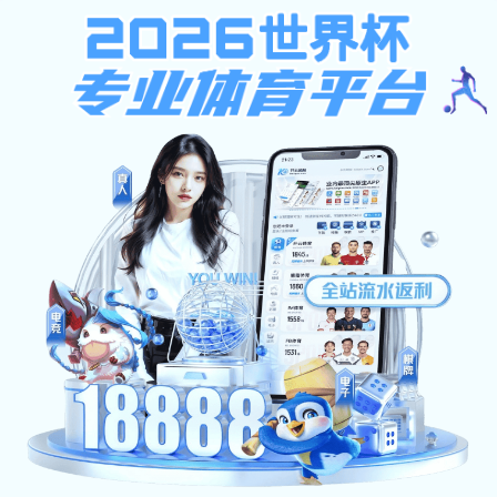
注册入口
全天更新 ·
九游ag论坛
赛
事实时同步
无论您身在何处，
九游ag论坛APP
为您带来高速、
高清、稳定的观赛体验。
下载客户端
网页端访问