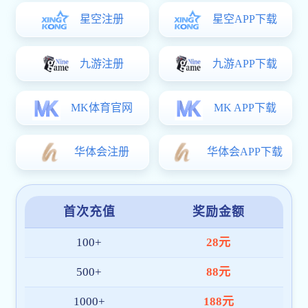
2026-06-26 06:38
33 次阅读
首页
/
体育资讯
近年来，足球市场的球员身价不断攀升，这一现象在
意甲豪门罗马队中表现得尤为明显。根据最新的评估
数据，罗马队的两名球员马伦和皮西利的身价各自大
幅上涨1000万欧元，成为此次涨幅的领军者。这种变
化不仅反映了他们在赛场上的出色表现，也显示出球
队在战术部署和管理上的成功。本文将从球员表现、
市场需求、球队整体发展及未来潜力四个方面深入分
析罗马球员身价上涨的原因，以及这对球队未来发展
的影响。