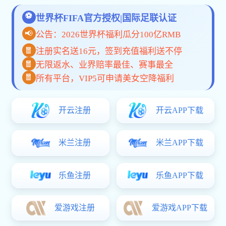
罗马球员身价大幅上涨马伦和皮西
利领涨各增1000万欧元