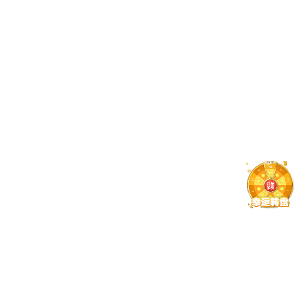
此外，随着全球足球转会市场持续升温，各大联赛之
间竞争愈加激烈，不少俱乐部愿意花费重金招揽新
星。在这种情况下，一旦某位年轻球员展示出超凡实
力，其转会身价自然水涨船高。因此，对于罗马这样
的球队而言，与这些顶尖人才续约或出售，无疑是一
项颇具经济利益的举措。
再者，在当今信息时代，通过社交媒体等渠道传播优
秀运动员的信息变得更加便捷，这也使得一些原本默
默无闻的小角色迅速走红。正因如此，当其他球队注
意到马伦与皮西利后，他们越来越难以保持低调。他
们所展现出的竞技水平以及潜力，不断吸引着其他俱
乐部试图进行挖角，这也促成了身价的大幅增长。
3、球队整体发展策略