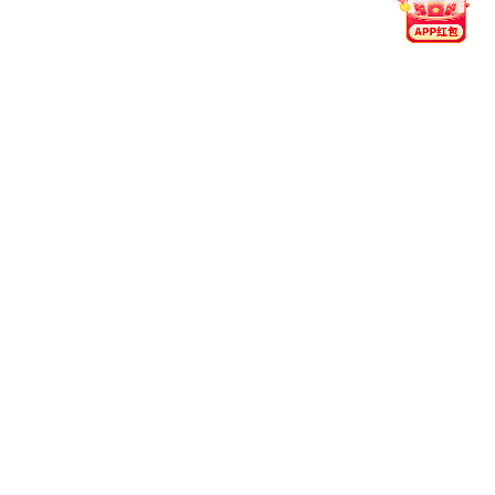
尽管如今已达到如此骄人的成绩，但对于姆巴佩而
言，这只是一个新的起点。未来，他需要继续保持专
注和谦逊，以应对接下来可能面临的新挑战。从历史
上看，大多数顶级运动员都经历过巅峰后的低谷，因
此如何保持状态至关重要。
同时，在技术层面上，继续提升自身技能也是必不可
少的一环。随着各国足球水平日益接近，各支球队都
会针对明星球员进行研究和针对性布置，因此如何保
持独特风格并不断创新，将直接决定他的职业生涯走
向。同时，需要加强身体素质训练，以抵御高强度赛
事带来的伤病风险，这是每位职业运动员必须面对的
问题。
最后，从团队角度来看，在未来的大赛中如何更好地