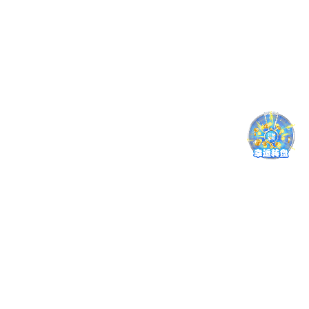
拉开空间，为自己或同伴创造良好的射门机会。这种
灵活机动及高效执行力使得他成为对方后卫心头的一
块“绊脚石”。
同时，姆巴佩还展示出了极高的临场应变能力。在遭
遇逆境或者局势不利时，他往往会主动承担起责任，
以自身表现激励全队向前推进。这种领导品质，不仅
体现在他的言语上，更通过实际行动感染着周围的
人，使整个团队充满斗志与信心。
3、对球队整体影响
姆巴佩连续七场为法国队进球，不仅是个人成就，也
是对整个球队士气的一次巨大鼓舞。当他状态火热之
际，全队上下都感受到了一股积极向上的力量。在这
样的氛围下，其它队员也纷纷提高了自己的竞技状