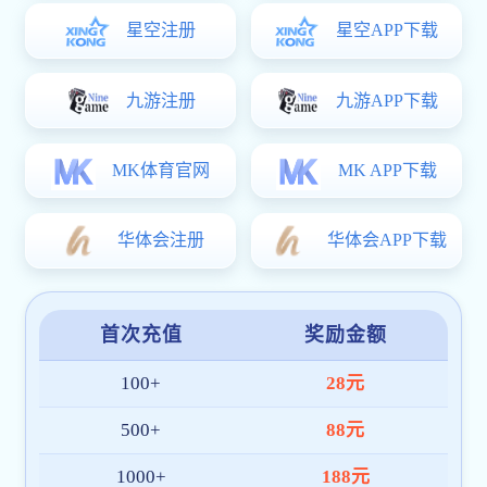
2026-06-09 18:43
32 次阅读
首页
/
体育资讯
在2023年的国际足球赛场上，法国队的年轻前锋姆巴
佩以其卓越的表现吸引了全世界的目光。他不仅在比
赛中展现了超凡的个人能力，更在进球方面创造了新
的历史纪录。近期，他连续七场为法国队进球，追平
了传奇前锋帕潘的神迹，这一成就标志着他在国家队
历史上的重要地位。这篇文章将从姆巴佩的个人表
现、技术分析、对球队的影响以及未来展望四个方面
深入探讨这一辉煌时刻，希望能够全面呈现姆巴佩此
次壮举的重要性及其对足球界带来的深远影响。